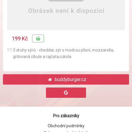
199 Kč
3 druhy sýrů - cheddar, sýr s modrou plísní, mozzarella,
grilovaná cibule a rajčata,rukola
buddyburger.cz
Pro zákazníky
Obchodní podmínky