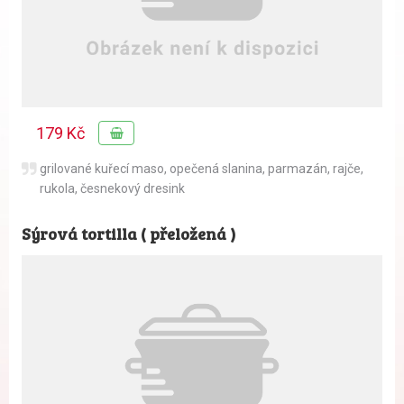
179 Kč
grilované kuřecí maso, opečená slanina, parmazán, rajče,
rukola, česnekový dresink
Sýrová tortilla ( přeložená )