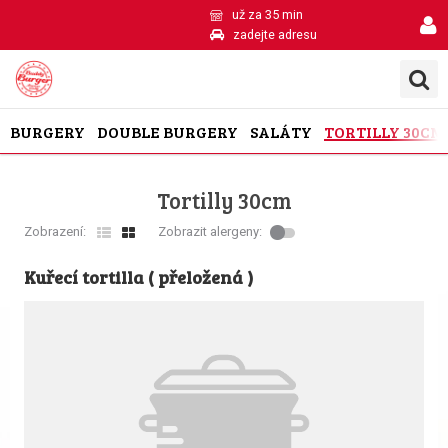
už za 35 min
zadejte adresu
BURGERY
DOUBLE BURGERY
SALÁTY
TORTILLY 30CM
Tortilly 30cm
Zobrazení:
Zobrazit alergeny:
Kuřecí tortilla ( přeložená )