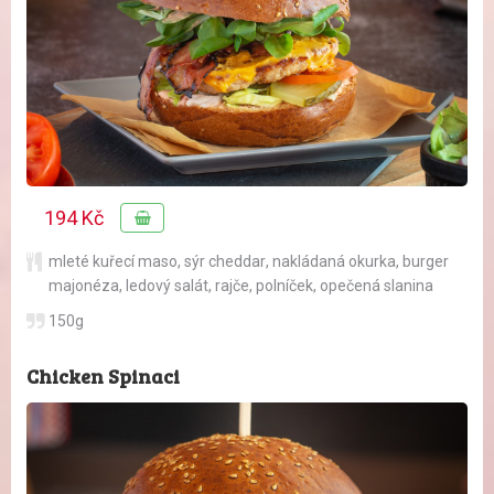
194 Kč
mleté kuřecí maso
,
sýr cheddar
,
nakládaná okurka
,
burger
majonéza
,
ledový salát
,
rajče
,
polníček
,
opečená slanina
150g
Chicken Spinaci