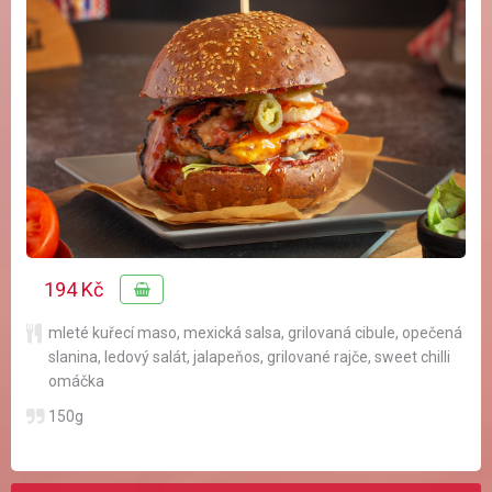
194 Kč
mleté kuřecí maso
,
mexická salsa
,
grilovaná cibule
,
opečená
slanina
,
ledový salát
,
jalapeňos
,
grilované rajče
,
sweet chilli
omáčka
150g