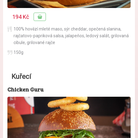
194 Kč
100% hovězí mleté maso
,
sýr cheddar
,
opečená slanina
,
rajčatovo-papriková salsa
,
jalapeňos
,
ledový salát
,
grilovaná
cibule
,
grilované rajče
150g
Kuřecí
Chicken Guru