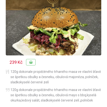
239 Kč
120g dokonale propěčéného trhaného masa ve vlastní šťavě
se špetkou cibulky a česneku
,
cibulová majonéza
,
polníček
,
sladkokyselé červené zelí
120g dokonale propěčéného trhaného masa ve vlastní šťavě
se špetkou cibulky a česneku, cibulová mayo s bbq,kyselá
okurka,ledový salát, sladkokyselé červené zelí ,polníček