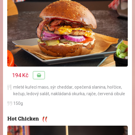
194 Kč
mleté kuřecí maso
,
sýr cheddar
,
opečená slanina
,
hořčice
,
kečup
,
ledový salát
,
nakládaná okurka
,
rajče
,
červená cibule
150g
Hot Chicken