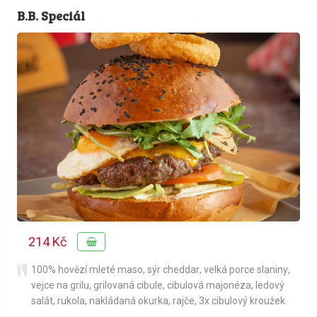
B.B. Speciál
214 Kč
100% hovězí mleté maso
,
sýr cheddar
,
velká porce slaniny
,
vejce na grilu
,
grilovaná cibule
,
cibulová majonéza
,
ledový
salát
,
rukola
,
nakládaná okurka
,
rajče
,
3x cibulový kroužek