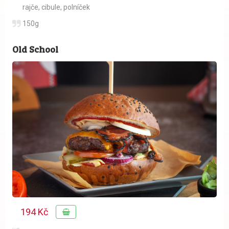
rajče
,
cibule
,
polníček
150g
Old School
194 Kč