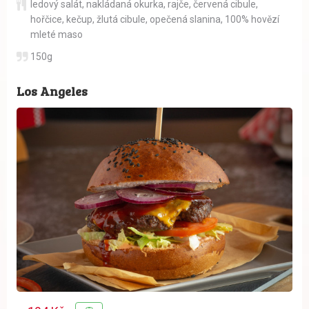
ledový salát
,
nakládaná okurka
,
rajče
,
červená cibule
,
hořčice
,
kečup
,
žlutá cibule
,
opečená slanina
,
100% hovězí
mleté maso
150g
Los Angeles