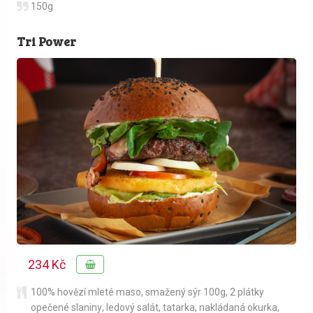
150g
Tri Power
234 Kč
100% hovězí mleté maso
,
smažený sýr 100g
,
2 plátky
opečené slaniny
,
ledový salát
,
tatarka
,
nakládaná okurka
,