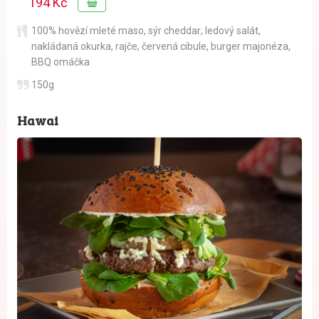
194 Kč
100% hovězí mleté maso
,
sýr cheddar
,
ledový salát
,
nakládaná okurka
,
rajče
,
červená cibule
,
burger majonéza
,
BBQ omáčka
150g
Hawai