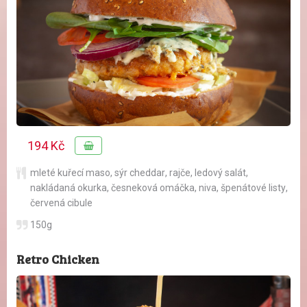
194 Kč
mleté kuřecí maso
,
sýr cheddar
,
rajče
,
ledový salát
,
nakládaná okurka
,
česneková omáčka
,
niva
,
špenátové listy
,
červená cibule
150g
Retro Chicken