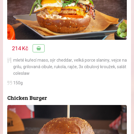
214 Kč
mleté kuřecí maso
,
sýr cheddar
,
velká porce slaniny
,
vejce na
grilu
,
grilovaná cibule
,
rukola
,
rajče
,
3x cibulový kroužek
,
salát
coleslaw
150g
Chicken Burger