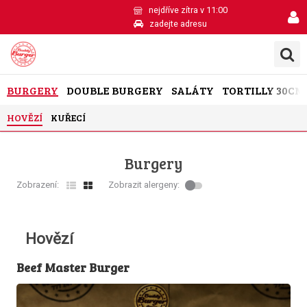
nejdříve zítra v 11:00
zadejte adresu
BURGERY
DOUBLE BURGERY
SALÁTY
TORTILLY 30CM
HOVĚZÍ
KUŘECÍ
Burgery
Zobrazení:
Zobrazit alergeny:
Hovězí
Beef Master Burger