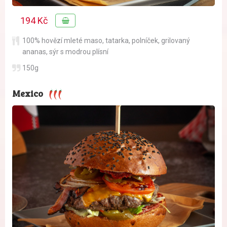
194 Kč
100% hovězí mleté maso
,
tatarka
,
polníček
,
grilovaný
ananas
,
sýr s modrou plísní
150g
Mexico